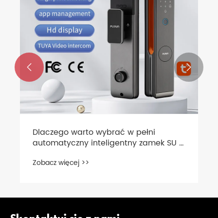


icznych
Jaka jest różnica między zam
biometrycznymi, klawiaturowy
elektronicznymi RFID?
Zobacz więcej >>