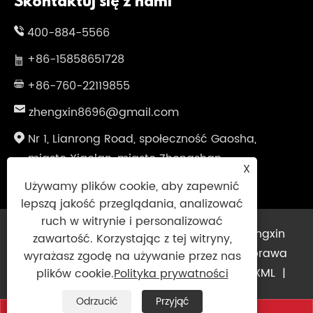
Skontaktuj się z nami
400-884-5566
+86-15858651728
+86-760-22119855
zhengxin8696@gmail.com
Nr 1, Lianrong Road, społeczność Gaosha,
miasto Xiaolan, miasto Zhongshan,
X
prowincja Guangdong, Chiny
Używamy plików cookie, aby zapewnić
lepszą jakość przeglądania, analizować
ruch w witrynie i personalizować
Prawa autorskie © 2025 Guangdong Zhengxin
zawartość. Korzystając z tej witryny,
Intelligent Technology Co., Ltd. Wszelkie prawa
wyrażasz zgodę na używanie przez nas
zastrzeżone.
Links
|
Sitemap
|
RSS
|
XML
|
plików cookie.
Polityka prywatności
Polityka prywatności
|
Odrzucić
Przyjąć